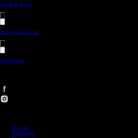
Fun Kids Junior
Radio Pomme D'api
DParkRadio
Cлухай UA. Улюблені радіостанції будь-де та будь-коли зручним
способом
Корисні посилання
Про нас
Підтримка