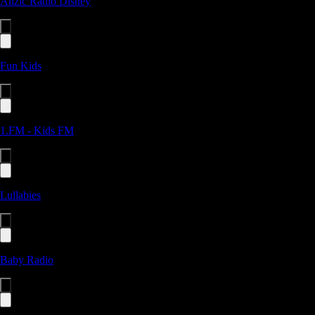
Allzic Radio Disney
Fun Kids
1.FM - Kids FM
Lullabies
Baby Radio