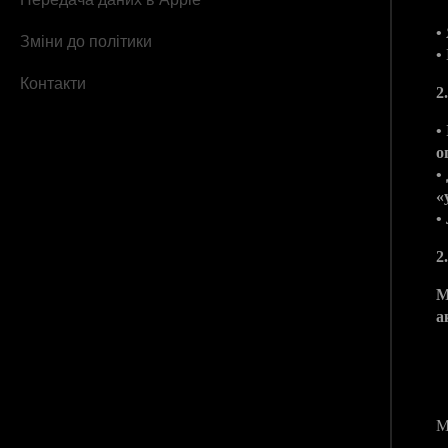
•
Зміни до політики
•
Контакти
2
•
о
•
«
•
2
М
а
3
М