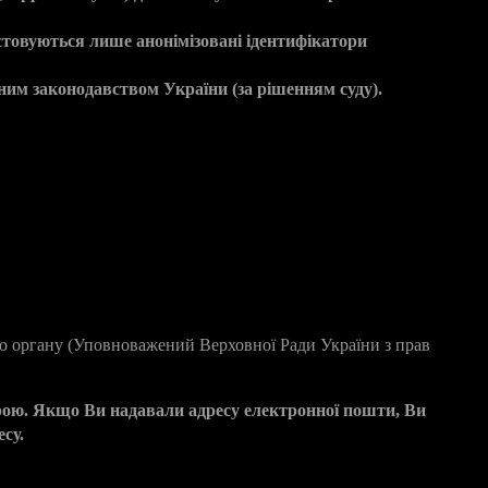
стовуються лише анонімізовані ідентифікатори
ним законодавством України (за рішенням суду).
 та GDPR)
о органу (Уповноважений Верховної Ради України з прав
трою. Якщо Ви надавали адресу електронної пошти, Ви
су.