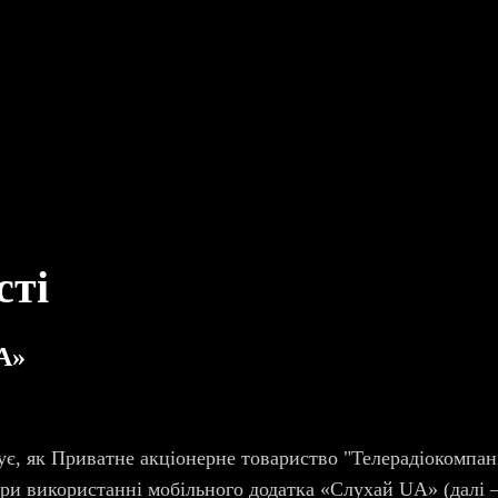
сті
A»
ує, як Приватне акціонерне товариство "Телерадіокомпан
при використанні мобільного додатка «Слухай UA» (далі