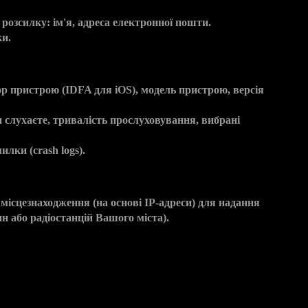
розсилку: ім'я, адреса електронної пошти.
ки.
ор пристрою (IDFA для iOS), модель пристрою, версія
Ви слухаєте, тривалість прослуховування, вибрані
лки (crash logs).
сцезнаходження (на основі IP-адреси) для надання
н або радіостанцій Вашого міста).