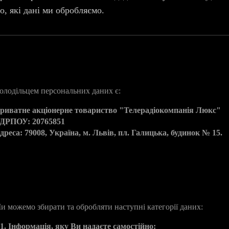
о, які дані ми обробляємо.
. Володілець персональних даних
олодільцем персональних даних є:
риватне акціонерне товариство "Телерадіокомпанія Люкс"
ДРПОУ: 20765851
дреса: 79008, Україна, м. Львів, пл. Галицька, будинок № 15.
. Яку інформацію ми збираємо
и можемо збирати та обробляти наступні категорії даних:
.1. Інформація, яку Ви надаєте самостійно: