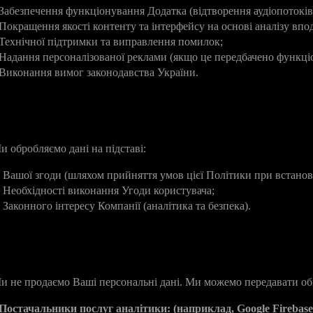
 Забезпечення функціонування Додатка (відтворення аудіопотоків
 Покращення якості контенту та інтерфейсу на основі аналізу впо
 Технічної підтримки та виправлення помилок;
 Надання персоналізованої реклами (якщо це передбачено функці
 Виконання вимог законодавства України.
. Правові підстави обробки
и обробляємо дані на підставі:
. Вашої згоди (шляхом прийняття умов цієї Політики при встанов
. Необхідності виконання Угоди користувача;
. Законного інтересу Компанії (аналітика та безпека).
. Передача даних третім особам
и не продаємо Ваші персональні дані. Ми можемо передавати об
Постачальники послуг аналітики: (наприклад, Google Firebase, 