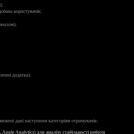
);
добань користувачів;
оналом);
ленні додатка);
межені дані наступним категоріям отримувачів:
Apple Analytics) для аналізу стабільності роботи