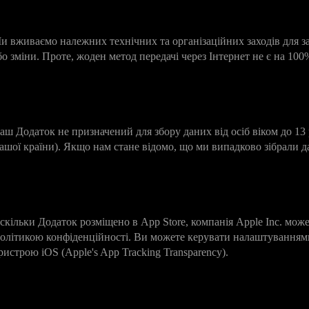
. Безпека даних
и вживаємо належних технічних та організаційних заходів для з
бо зміни. Проте, жоден метод передачі через Інтернет не є на 10
. Конфіденційність дітей
аш Додаток не призначений для збору даних від осіб віком до 13 
ашої країни). Якщо нам стане відомо, що ми випадково зібрали д
. Передача даних в Apple
скільки Додаток розміщено в App Store, компанія Apple Inc. може
олітикою конфіденційності. Ви можете керувати налаштуваннями
ристрою iOS (Apple's App Tracking Transparency).
0. Зміни до політики