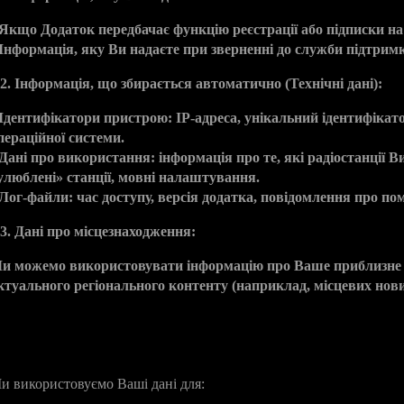
 Якщо Додаток передбачає функцію реєстрації або підписки на 
 Інформація, яку Ви надаєте при зверненні до служби підтрим
.2. Інформація, що збирається автоматично (Технічні дані):
 Ідентифікатори пристрою: IP-адреса, унікальний ідентифікат
пераційної системи.
 Дані про використання: інформація про те, які радіостанції 
улюблені» станції, мовні налаштування.
 Лог-файли: час доступу, версія додатка, повідомлення про поми
.3. Дані про місцезнаходження:
и можемо використовувати інформацію про Ваше приблизне мі
ктуального регіонального контенту (наприклад, місцевих нови
. Мета обробки даних
и використовуємо Ваші дані для: