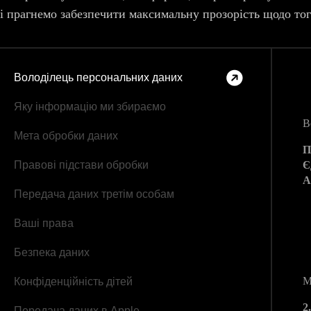
і прагнемо забезпечити максимальну прозорість щодо тог
Володілець персональних даних
1
Яку інформацію ми збираємо
В
Мета обробки даних
П
Є
Правові підстави обробки
А
Передача даних третім особам
Ваші права
2
Безпека даних
М
Конфіденційність дітей
2
Передача даних в Apple