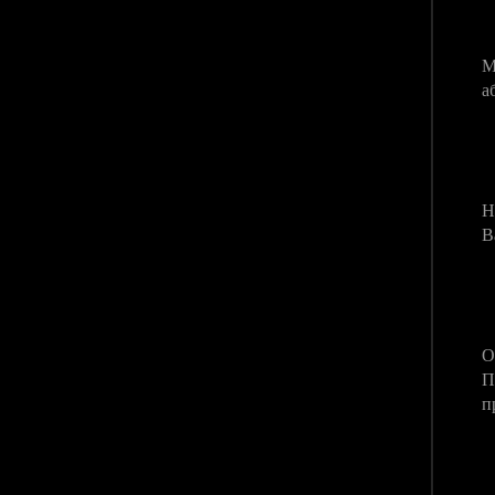
7
М
а
8
Н
В
9
О
П
п
1