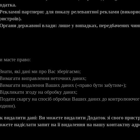
одатка.
Рекламні партнери: для показу релевантної реклами (викори
ристроїв).
Органи державної влади: лише у випадках, передбачених чин
. Ваші права (згідно із законом України
и маєте право:
 Знати, які дані ми про Вас зберігаємо;
 Вимагати виправлення неточних даних;
 Вимагати видалення Ваших даних («право бути забутим»);
 Відкликати згоду на обробку даних;
 Подати скаргу на спосіб обробки Ваших даних до контролюючог
юдини).
к видалити дані: Ви можете видалити Додаток зі свого прис
ожете надіслати запит на її видалення на нашу контактну адре