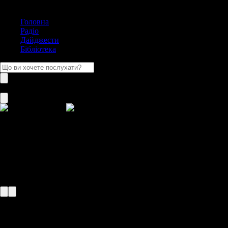
Головна
Радіо
Дайджести
Бібліотека
Велика Британія
Велика Британія
19 станцій
Слухайте радіостанції з Велика Британія онлайн
Слухайте радіостанції з Велика Британія онлайн