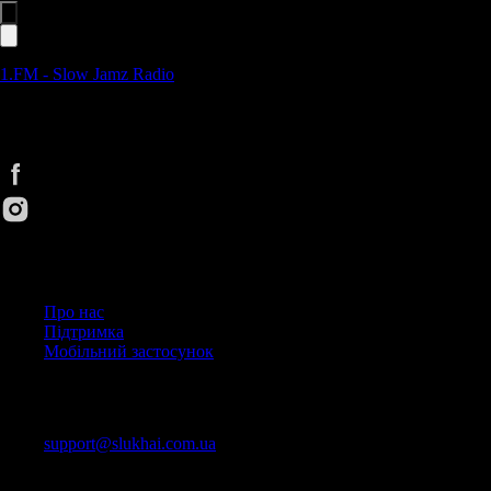
1.FM - Slow Jamz Radio
Cлухай UA. Улюблені радіостанції будь-де та будь-коли зручним
способом
Корисні посилання
Про нас
Підтримка
Мобільний застосунок
Контакти
support@slukhai.com.ua
© 2026 Слухай UA