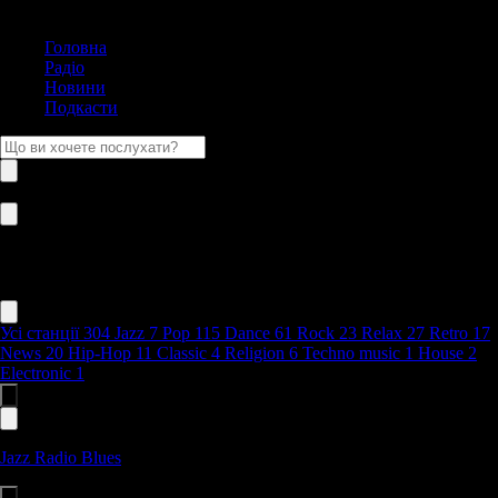
Головна
Радіо
Новини
Подкасти
Jazz
Усі станції
304
Jazz
7
Pop
115
Dance
61
Rock
23
Relax
27
Retro
17
News
20
Hip-Hop
11
Classic
4
Religion
6
Techno music
1
House
2
Electronic
1
Jazz Radio Blues