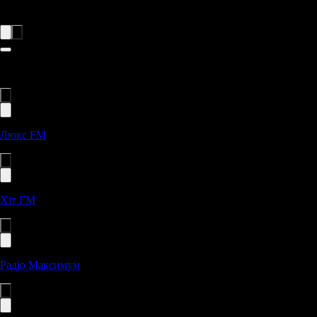
онлайн і насолоджуєйтесь драйвовим звуком.
ТОП станції
Люкс FM
Хіт FM
Радіо Максимум