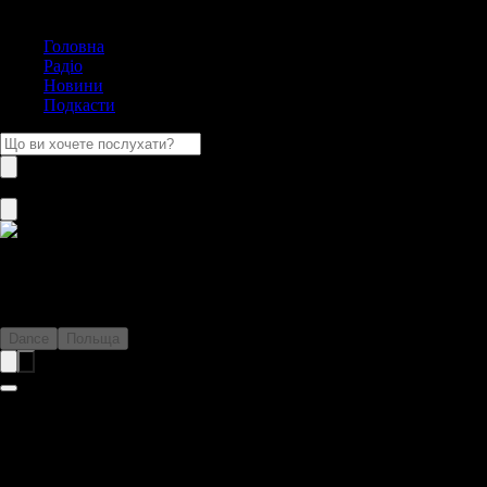
Головна
Радіо
Новини
Подкасти
Eska Wrocław
Dance
Польща
Справжня енергія польського Вроцлава на хвилі радіостанції
Eska Wrocław. Якщо вас цікавить, що нині слухають поляки, то
радіо Eska Wrocław ідеально познайомить вас із цим. Топові хіти,
свіжа музика - все в одному місці. Слухайте радіо Eska Wrocław