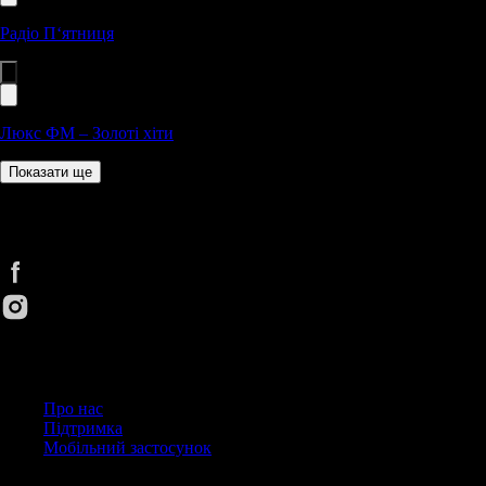
Радіо П‘ятниця
Люкс ФМ – Золоті хіти
Показати ще
Cлухай UA. Улюблені радіостанції будь-де та будь-коли зручним
способом
Корисні посилання
Про нас
Підтримка
Мобільний застосунок